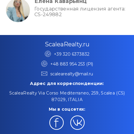
Елена Каварьянц
Государственная лицензия агента:
CS-249882
ScaleaRealty.ru
+39 320 6373832
+48 883 954 253 (Pl)
scalearealty@mail.ru
Адрес для корреспонденции:
ScaleaRealty Via Corso Mediterraneo, 259, Scalea (CS)
87029, ITALIA
Мы в соцсетях: